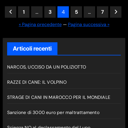
Paginazione
1
…
3
4
5
…
7
degli
« Pagina precedente
—
Pagina successiva »
articoli
Articoli recenti
NARCOS, UCCISO DA UN POLIZIOTTO
RAZZE DI CANE: IL VOLPINO
STRAGE DI CANI IN MAROCCO PER IL MONDIALE
Sanzione di 3000 euro per maltrattamento
Scienza NO al declassamento del Lupo