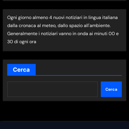
T
I
Ogni giorno almeno 4 nuovi notiziari in lingua italiana
M
dalla cronaca al meteo, dallo spazio all'ambiente.
A
Generalmente i notiziari vanno in onda ai minuti 00 e
N
30 di ogni ora
E
W
S
N
Cerca
E
L
Cerca
L
A
C
A
T