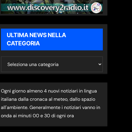
ULTIMA NEWS NELLA
CATEGORIA
U
L
T
I
Ogni giorno almeno 4 nuovi notiziari in lingua
M
italiana dalla cronaca al meteo, dallo spazio
A
all'ambiente. Generalmente i notiziari vanno in
N
onda ai minuti 00 e 30 di ogni ora
E
W