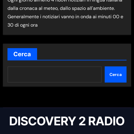
M
dalla cronaca al meteo, dallo spazio all'ambiente.
A
Generalmente i notiziari vanno in onda ai minuti 00 e
N
30 di ogni ora
E
W
S
N
Cerca
E
L
Cerca
L
A
C
A
T
DISCOVERY 2 RADIO
E
G