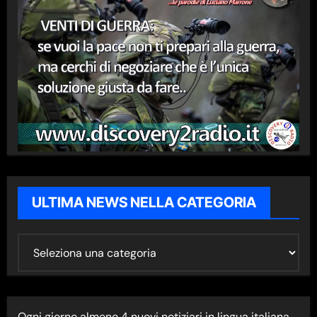
ULTIMA NEWS NELLA CATEGORIA
U
L
T
I
Ogni giorno almeno 4 nuovi notiziari in lingua italiana