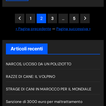
Paginazione
1
2
3
…
5
degli
« Pagina precedente
—
Pagina successiva »
articoli
Articoli recenti
NARCOS, UCCISO DA UN POLIZIOTTO
RAZZE DI CANE: IL VOLPINO
STRAGE DI CANI IN MAROCCO PER IL MONDIALE
Sanzione di 3000 euro per maltrattamento