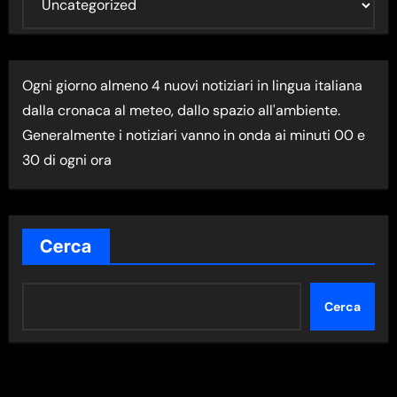
L
T
I
Ogni giorno almeno 4 nuovi notiziari in lingua italiana
M
dalla cronaca al meteo, dallo spazio all'ambiente.
A
Generalmente i notiziari vanno in onda ai minuti 00 e
N
30 di ogni ora
E
W
S
N
Cerca
E
L
Cerca
L
A
C
A