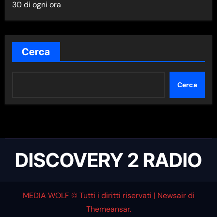
30 di ogni ora
E
W
S
N
Cerca
E
L
Cerca
L
A
C
A
T
DISCOVERY 2 RADIO
E
G
O
MEDIA WOLF © Tutti i diritti riservati
|
Newsair
di
R
Themeansar
.
I