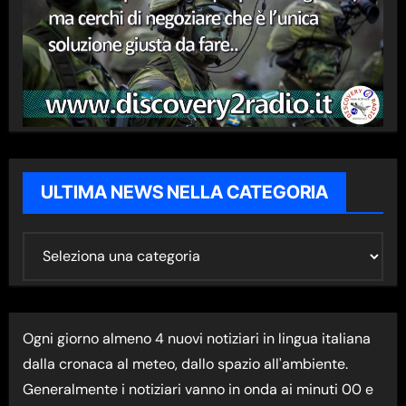
ULTIMA NEWS NELLA CATEGORIA
U
L
T
I
Ogni giorno almeno 4 nuovi notiziari in lingua italiana
M
dalla cronaca al meteo, dallo spazio all'ambiente.
A
Generalmente i notiziari vanno in onda ai minuti 00 e
N