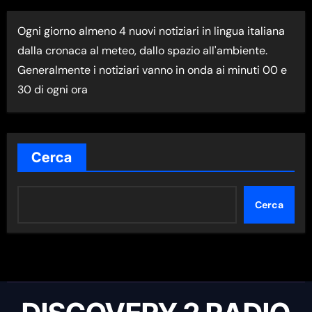
I
Ogni giorno almeno 4 nuovi notiziari in lingua italiana
M
dalla cronaca al meteo, dallo spazio all'ambiente.
A
Generalmente i notiziari vanno in onda ai minuti 00 e
N
30 di ogni ora
E
W
S
N
Cerca
E
L
Cerca
L
A
C
A
T
E