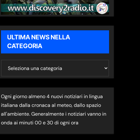
ULTIMA NEWS NELLA
CATEGORIA
U
L
T
I
Ogni giorno almeno 4 nuovi notiziari in lingua
M
italiana dalla cronaca al meteo, dallo spazio
A
all'ambiente. Generalmente i notiziari vanno in
N
onda ai minuti 00 e 30 di ogni ora
E
W