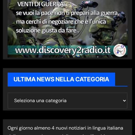
ULTIMA NEWS NELLA CATEGORIA
U
L
T
I
Ogni giorno almeno 4 nuovi notiziari in lingua italiana
M