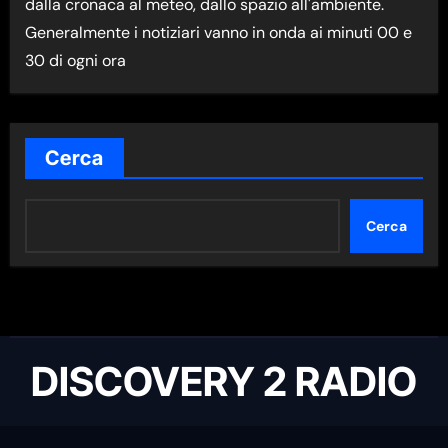
dalla cronaca al meteo, dallo spazio all'ambiente.
A
Generalmente i notiziari vanno in onda ai minuti 00 e
N
30 di ogni ora
E
W
S
N
Cerca
E
L
Cerca
L
A
C
A
T
DISCOVERY 2 RADIO
E
G
O