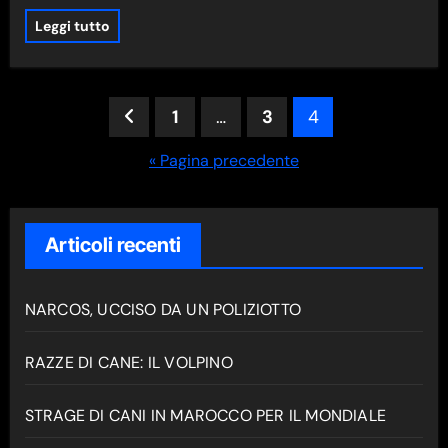
Leggi tutto
Paginazione
1
…
3
4
degli
« Pagina precedente
articoli
Articoli recenti
NARCOS, UCCISO DA UN POLIZIOTTO
RAZZE DI CANE: IL VOLPINO
STRAGE DI CANI IN MAROCCO PER IL MONDIALE