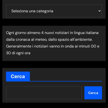
U
L
T
I
Ogni giorno almeno 4 nuovi notiziari in lingua italiana
M
dalla cronaca al meteo, dallo spazio all'ambiente.
A
Generalmente i notiziari vanno in onda ai minuti 00 e
N
30 di ogni ora
E
W
S
N
Cerca
E
L
Cerca
L
A