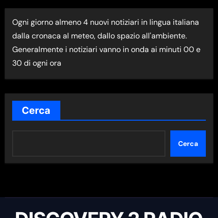
I
Ogni giorno almeno 4 nuovi notiziari in lingua italiana
M
dalla cronaca al meteo, dallo spazio all'ambiente.
A
Generalmente i notiziari vanno in onda ai minuti 00 e
N
30 di ogni ora
E
W
S
N
Cerca
E
L
Cerca
L
A
C
A
T
E