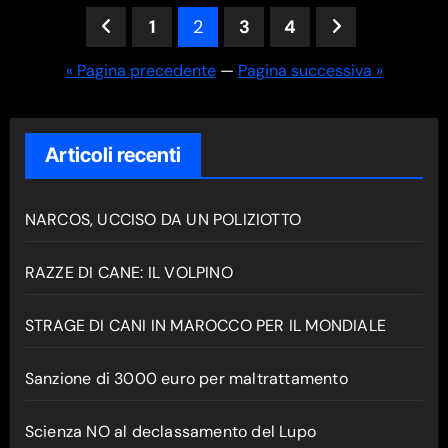
Paginazione
1
2
3
4
degli
« Pagina precedente
—
Pagina successiva »
articoli
Articoli recenti
NARCOS, UCCISO DA UN POLIZIOTTO
RAZZE DI CANE: IL VOLPINO
STRAGE DI CANI IN MAROCCO PER IL MONDIALE
Sanzione di 3000 euro per maltrattamento
Scienza NO al declassamento del Lupo