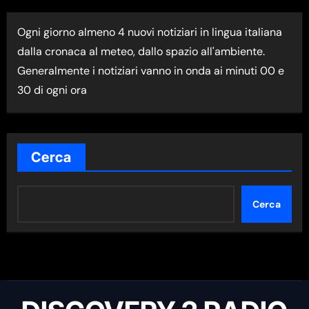
I
Ogni giorno almeno 4 nuovi notiziari in lingua italiana
M
dalla cronaca al meteo, dallo spazio all'ambiente.
A
Generalmente i notiziari vanno in onda ai minuti 00 e
N
30 di ogni ora
E
W
S
N
Cerca
E
L
Cerca
L
A
C
A
T
E