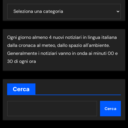
U
L
T
I
Ogni giorno almeno 4 nuovi notiziari in lingua italiana
M
dalla cronaca al meteo, dallo spazio all'ambiente.
A
Generalmente i notiziari vanno in onda ai minuti 00 e
N
30 di ogni ora
E
W
S
N
Cerca
E
L
Cerca
L
A
C