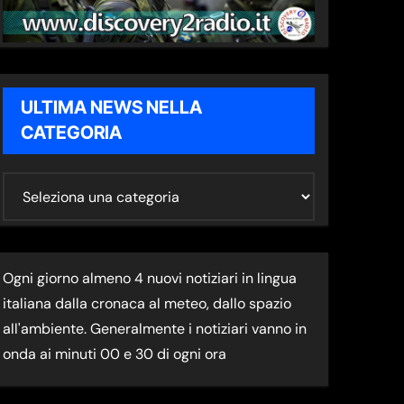
ULTIMA NEWS NELLA
CATEGORIA
U
L
T
I
Ogni giorno almeno 4 nuovi notiziari in lingua
M
italiana dalla cronaca al meteo, dallo spazio
A
all'ambiente. Generalmente i notiziari vanno in
N
onda ai minuti 00 e 30 di ogni ora
E
W