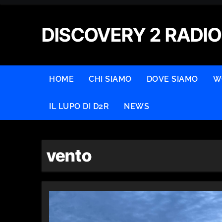
Skip
to
DISCOVERY 2 RADIO
content
HOME
CHI SIAMO
DOVE SIAMO
W
IL LUPO DI D2R
NEWS
vento