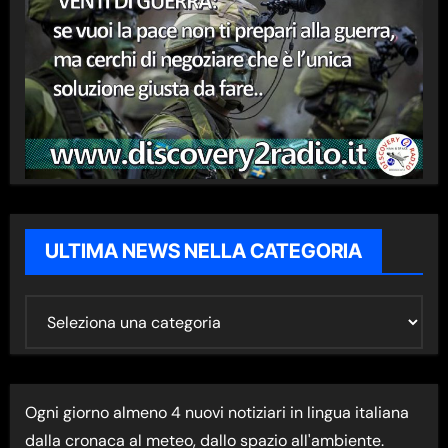
ULTIMA NEWS NELLA CATEGORIA
U
L
T
I
Ogni giorno almeno 4 nuovi notiziari in lingua italiana
M
dalla cronaca al meteo, dallo spazio all'ambiente.
A