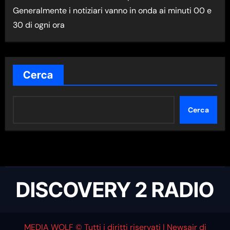
Generalmente i notiziari vanno in onda ai minuti 00 e
N
30 di ogni ora
E
W
S
N
Cerca
E
L
Cerca
L
A
C
A
T
DISCOVERY 2 RADIO
E
G
O
MEDIA WOLF © Tutti i diritti riservati
|
Newsair
di
R