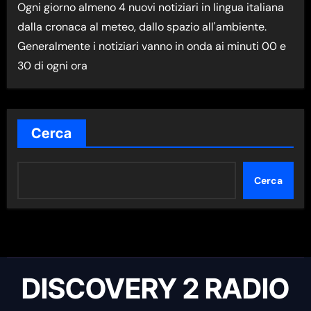
Ogni giorno almeno 4 nuovi notiziari in lingua italiana
M
dalla cronaca al meteo, dallo spazio all'ambiente.
A
Generalmente i notiziari vanno in onda ai minuti 00 e
N
30 di ogni ora
E
W
S
N
Cerca
E
L
Cerca
L
A
C
A
T
DISCOVERY 2 RADIO
E
G