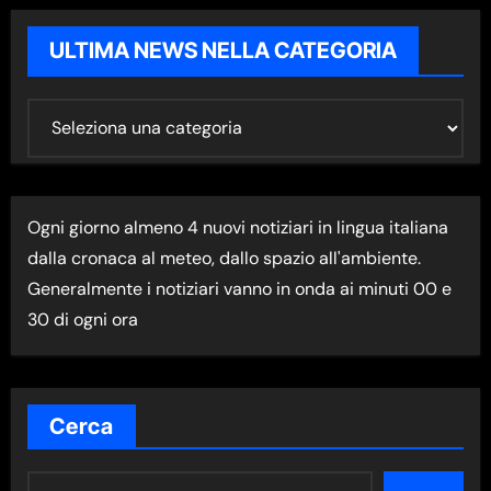
ULTIMA NEWS NELLA CATEGORIA
U
L
T
I
Ogni giorno almeno 4 nuovi notiziari in lingua italiana
M
dalla cronaca al meteo, dallo spazio all'ambiente.
A
Generalmente i notiziari vanno in onda ai minuti 00 e
N
30 di ogni ora
E
W
S
N
Cerca
E
L