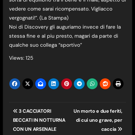
vedere come sarai ricompensato. Vigliacco
vergognati!”. (La Stampa)
Noi di Discovery gli auguriamo invece di fare la
stessa fine e al piu presto, magari da parte di
qualche suo collega “sportivo”
Views: 125
Navigazione
3 CACCIATORI
Un morto e due feriti,
articoli
BECCATI IN NOTTURNA
di cui uno grave, per
CON UN ARSENALE
caccia