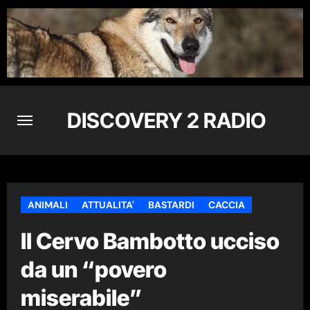
Skip
to
content
DISCOVERY 2 RADIO
ANIMALI
ATTUALITA'
BASTARDI
CACCIA
Il Cervo Bambotto ucciso
da un “povero
miserabile”