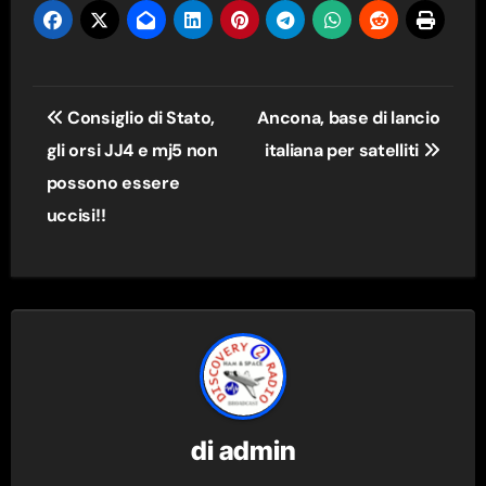
Navigazione
Consiglio di Stato,
Ancona, base di lancio
articoli
gli orsi JJ4 e mj5 non
italiana per satelliti
possono essere
uccisi!!
di
admin