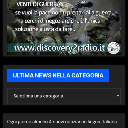
ULTIMA NEWS NELLA CATEGORIA
U
L
T
I
Ogni giorno almeno 4 nuovi notiziari in lingua italiana
M