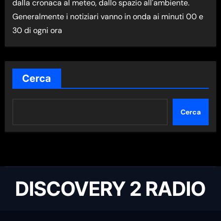
dalla cronaca al meteo, dallo spazio all'ambiente.
A
Generalmente i notiziari vanno in onda ai minuti 00 e
N
30 di ogni ora
E
W
S
N
Cerca
E
L
Cerca
L
A
C
A
T
DISCOVERY 2 RADIO
E
G
O