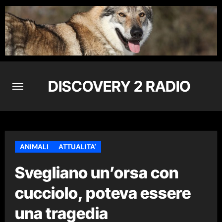
Skip
to
content
DISCOVERY 2 RADIO
ANIMALI
ATTUALITA'
Svegliano un’orsa con
cucciolo, poteva essere
una tragedia