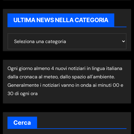
ULTIMA NEWS NELLA CATEGORIA
U
L
T
I
Ogni giorno almeno 4 nuovi notiziari in lingua italiana
M
dalla cronaca al meteo, dallo spazio all'ambiente.
A
Generalmente i notiziari vanno in onda ai minuti 00 e
N
30 di ogni ora
E
W
S
N
Cerca
E