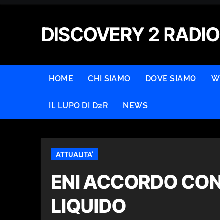
Skip
to
DISCOVERY 2 RADIO
content
HOME
CHI SIAMO
DOVE SIAMO
W
IL LUPO DI D2R
NEWS
ATTUALITA'
ENI ACCORDO CON
LIQUIDO