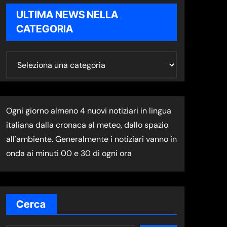
ULTIMA NEWS NELLA
CATEGORIA
U
L
T
I
Ogni giorno almeno 4 nuovi notiziari in lingua
M
italiana dalla cronaca al meteo, dallo spazio
A
all'ambiente. Generalmente i notiziari vanno in
N
onda ai minuti 00 e 30 di ogni ora
E
W
S
N
Cerca
E