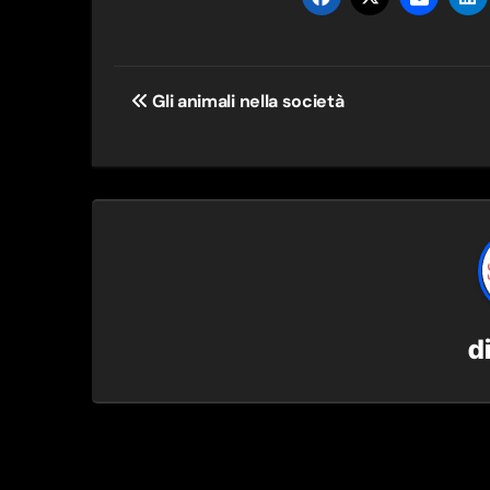
Navigazione
Gli animali nella società
articoli
d