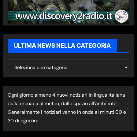
ULTIMA NEWS NELLA CATEGORIA
U
L
T
I
Ogni giorno almeno 4 nuovi notiziari in lingua italiana
M
dalla cronaca al meteo, dallo spazio all'ambiente.
A
Generalmente i notiziari vanno in onda ai minuti 00 e
N
30 di ogni ora
E
W