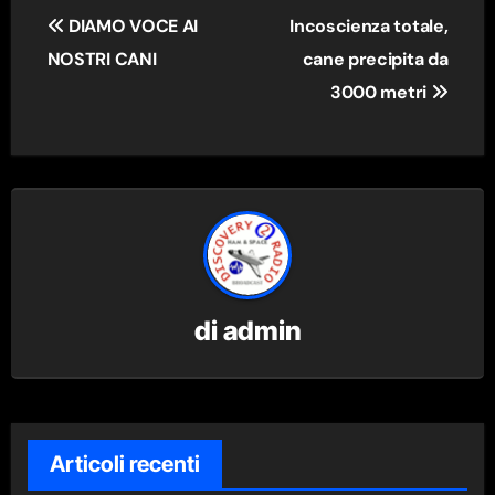
Navigazione
DIAMO VOCE AI
Incoscienza totale,
articoli
NOSTRI CANI
cane precipita da
3000 metri
di
admin
Articoli recenti