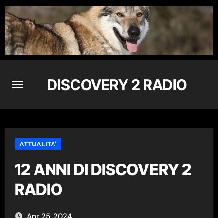
Skip
to
content
DISCOVERY 2 RADIO
ATTUALITA'
12 ANNI DI DISCOVERY 2
RADIO
Apr 25, 2024