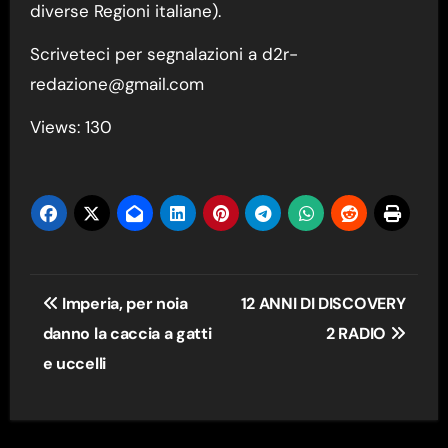
diverse Regioni italiane).
Scriveteci per segnalazioni a
d2r-
redazione@gmail.com
Views: 130
Navigazione
Imperia, per noia
12 ANNI DI DISCOVERY
articoli
danno la caccia a gatti
2 RADIO
e uccelli