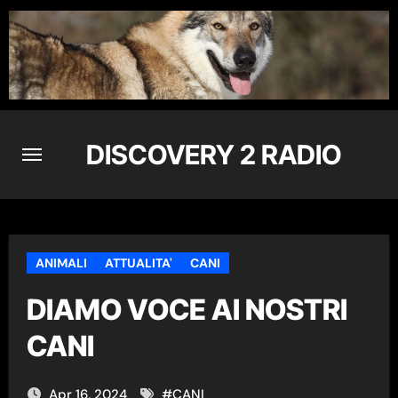
Skip
to
content
DISCOVERY 2 RADIO
ANIMALI
ATTUALITA'
CANI
DIAMO VOCE AI NOSTRI
CANI
Apr 16, 2024
#
CANI