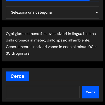
U
L
T
I
Ogni giorno almeno 4 nuovi notiziari in lingua italiana
M
dalla cronaca al meteo, dallo spazio all'ambiente.
A
Generalmente i notiziari vanno in onda ai minuti 00 e
N
30 di ogni ora
E
W
S
N
Cerca
E
L
Cerca
L
A