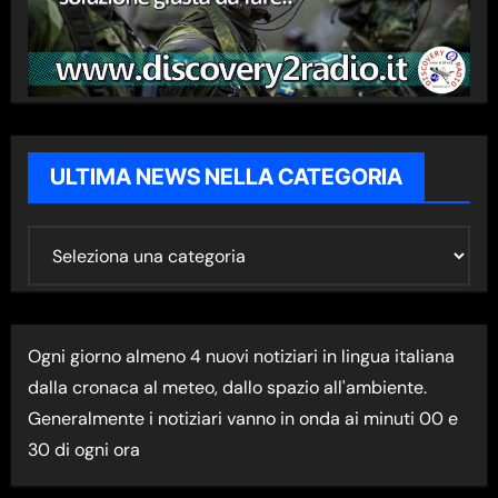
ULTIMA NEWS NELLA CATEGORIA
U
L
T
I
Ogni giorno almeno 4 nuovi notiziari in lingua italiana
M
dalla cronaca al meteo, dallo spazio all'ambiente.
A
Generalmente i notiziari vanno in onda ai minuti 00 e
N
30 di ogni ora
E
W