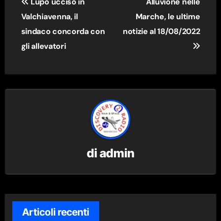
Lupo ucciso in
Alluvione nelle
articoli
Valchiavenna, il
Marche, le ultime
sindaco concorda con
notizie al 18/08/2022
gli allevatori
di
admin
Articoli recenti