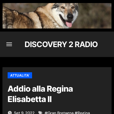
Skip
to
content
DISCOVERY 2 RADIO
ATTUALITA'
Addio alla Regina
Elisabetta II
Set 9, 2022
#
Gran Bretagna
#
Regina