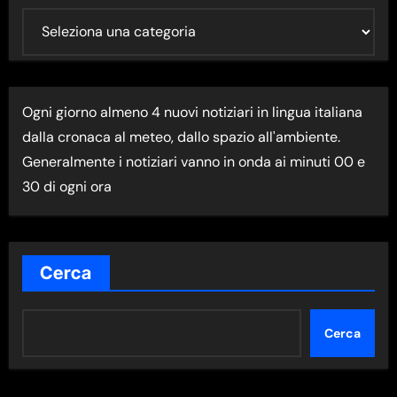
U
L
T
I
Ogni giorno almeno 4 nuovi notiziari in lingua italiana
M
dalla cronaca al meteo, dallo spazio all'ambiente.
A
Generalmente i notiziari vanno in onda ai minuti 00 e
N
30 di ogni ora
E
W
S
N
Cerca
E
L
Cerca
L
A
C