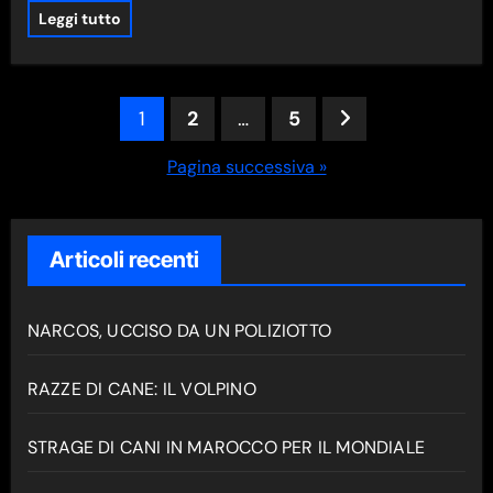
Leggi tutto
Paginazione
1
2
…
5
degli
Pagina successiva »
articoli
Articoli recenti
NARCOS, UCCISO DA UN POLIZIOTTO
RAZZE DI CANE: IL VOLPINO
STRAGE DI CANI IN MAROCCO PER IL MONDIALE