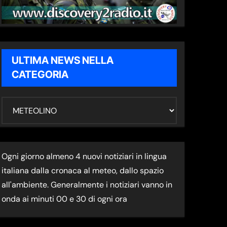
ULTIMA NEWS NELLA
CATEGORIA
U
L
T
I
Ogni giorno almeno 4 nuovi notiziari in lingua
M
italiana dalla cronaca al meteo, dallo spazio
A
all'ambiente. Generalmente i notiziari vanno in
N
onda ai minuti 00 e 30 di ogni ora
E
W