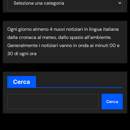
L
T
I
Ogni giorno almeno 4 nuovi notiziari in lingua italiana
M
dalla cronaca al meteo, dallo spazio all'ambiente.
A
Generalmente i notiziari vanno in onda ai minuti 00 e
N
30 di ogni ora
E
W
S
N
Cerca
E
L
Cerca
L
A
C
A