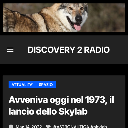
Skip
to
content
DISCOVERY 2 RADIO
ATTUALITA'
SPAZIO
Avveniva oggi nel 1973, il
lancio dello Skylab
Mag 14, 2022
#
ASTRONAUTICA
#
skylab