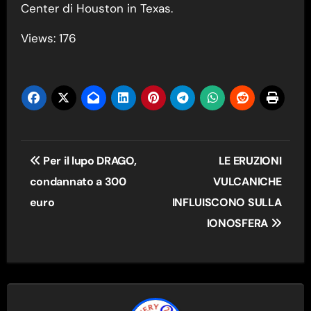
Center di Houston in Texas.
Views: 176
Navigazione
Per il lupo DRAGO,
LE ERUZIONI
articoli
condannato a 300
VULCANICHE
euro
INFLUISCONO SULLA
IONOSFERA