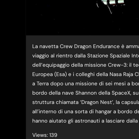
La navetta Crew Dragon Endurance è ammarata nel Golfo del Messico, dopo circa 23 ore di
viaggio al rientro dalla Stazione Spaziale I
dell’equipaggio della missione Crew-3: il t
Europea (Esa) e i colleghi della Nasa Raja 
a Terra dopo una missione di sei mesi a bor
bordo della nave Shannon della SpaceX, sul
struttura chiamata ‘Dragon Nest’, la caps
all’interno di una sorta di hangar a bordo de
hanno aiutato gli astronauti a lasciare dalla
Views: 139