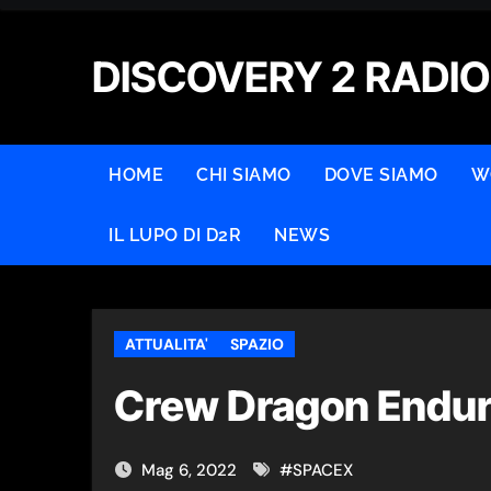
Skip
to
DISCOVERY 2 RADIO
content
HOME
CHI SIAMO
DOVE SIAMO
W
IL LUPO DI D2R
NEWS
ATTUALITA'
SPAZIO
Crew Dragon Endu
Mag 6, 2022
#
SPACEX