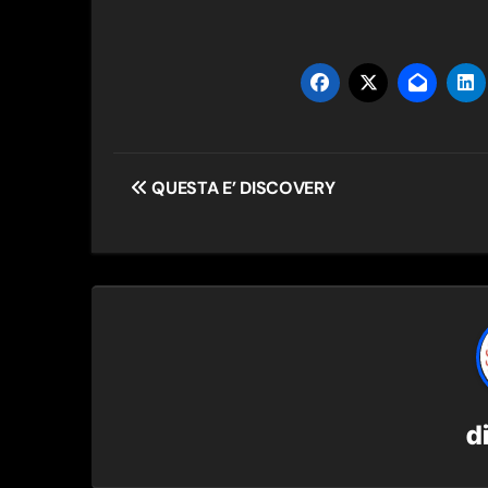
Navigazione
QUESTA E’ DISCOVERY
articoli
d