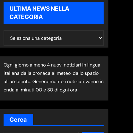
ULTIMA NEWS NELLA
CATEGORIA
U
L
T
I
Ogni giorno almeno 4 nuovi notiziari in lingua
M
italiana dalla cronaca al meteo, dallo spazio
A
all'ambiente. Generalmente i notiziari vanno in
N
onda ai minuti 00 e 30 di ogni ora
E
W
S
N
Cerca
E