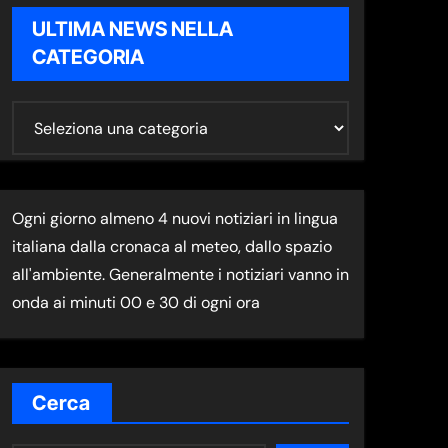
ULTIMA NEWS NELLA
CATEGORIA
U
L
T
I
Ogni giorno almeno 4 nuovi notiziari in lingua
M
italiana dalla cronaca al meteo, dallo spazio
A
all'ambiente. Generalmente i notiziari vanno in
N
onda ai minuti 00 e 30 di ogni ora
E
W
S
N
Cerca
E