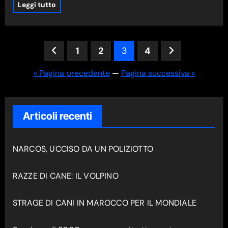
Leggi tutto
Paginazione
1
2
3
4
degli
« Pagina precedente
—
Pagina successiva »
articoli
Articoli recenti
NARCOS, UCCISO DA UN POLIZIOTTO
RAZZE DI CANE: IL VOLPINO
STRAGE DI CANI IN MAROCCO PER IL MONDIALE