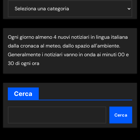
U
L
T
I
Ogni giorno almeno 4 nuovi notiziari in lingua italiana
M
dalla cronaca al meteo, dallo spazio all'ambiente.
A
Generalmente i notiziari vanno in onda ai minuti 00 e
N
30 di ogni ora
E
W
S
N
Cerca
E
L
Cerca
L
A
C