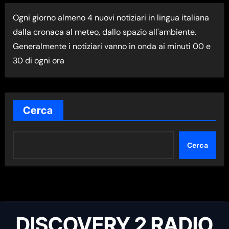
I
Ogni giorno almeno 4 nuovi notiziari in lingua italiana
M
dalla cronaca al meteo, dallo spazio all'ambiente.
A
Generalmente i notiziari vanno in onda ai minuti 00 e
N
30 di ogni ora
E
W
S
N
Cerca
E
L
Cerca
L
A
C
A
T
DISCOVERY 2 RADIO
E