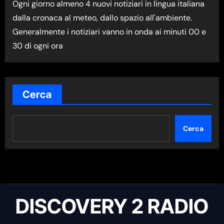
Ogni giorno almeno 4 nuovi notiziari in lingua italiana
M
dalla cronaca al meteo, dallo spazio all'ambiente.
A
Generalmente i notiziari vanno in onda ai minuti 00 e
N
30 di ogni ora
E
W
S
N
Cerca
E
L
Cerca
L
A
C
A
T
DISCOVERY 2 RADIO
E
G