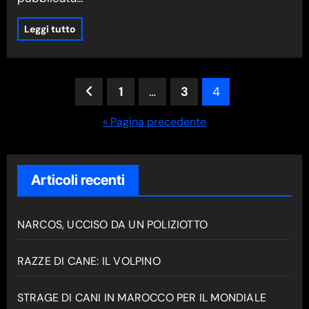
Leggi tutto
Paginazione
1
…
3
4
degli
« Pagina precedente
articoli
Articoli recenti
NARCOS, UCCISO DA UN POLIZIOTTO
RAZZE DI CANE: IL VOLPINO
STRAGE DI CANI IN MAROCCO PER IL MONDIALE