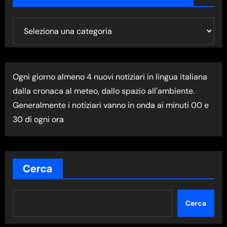
U
L
T
I
Ogni giorno almeno 4 nuovi notiziari in lingua italiana
M
dalla cronaca al meteo, dallo spazio all'ambiente.
A
Generalmente i notiziari vanno in onda ai minuti 00 e
N
30 di ogni ora
E
W
S
N
Cerca
E
L
Cerca
L
A