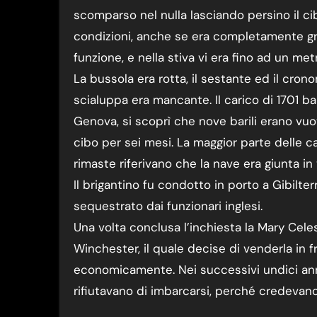
scomparso nel nulla lasciando persino il cib
condizioni, anche se era completamente gr
funzione, e nella stiva vi era fino ad un me
La bussola era rotta, il sestante ed il cr
scialuppa era mancante. Il carico di 1701 bar
Genova, si scoprì che nove barili erano vuo
cibo per sei mesi. La maggior parte delle 
rimaste riferivano che la nave era giunta in
Il brigantino fu condotto in porto a Gibilt
sequestrato dai funzionari inglesi.
Una volta conclusa l’inchiesta la Mary Cel
Winchester, il quale decise di venderla in f
economicamente. Nei successivi undici anni 
rifiutavano di imbarcarsi, perché credevan