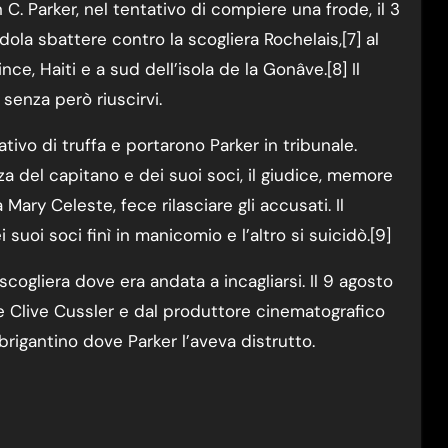
n C. Parker, nel tentativo di compiere una frode, il 3
ola sbattere contro la scogliera Rochelais,[7] al
ce, Haiti e a sud dell’isola de la Gonâve.[8] Il
senza però riuscirvi.
tivo di truffa e portarono Parker in tribunale.
a del capitano e dei suoi soci, il giudice, memore
Mary Celeste, fece rilasciare gli accusati. Il
suoi soci finì in manicomio e l’altro si suicidò.[9]
ogliera dove era andata a incagliarsi. Il 9 agosto
re Clive Cussler e dal produttore cinematografico
brigantino dove Parker l’aveva distrutto.