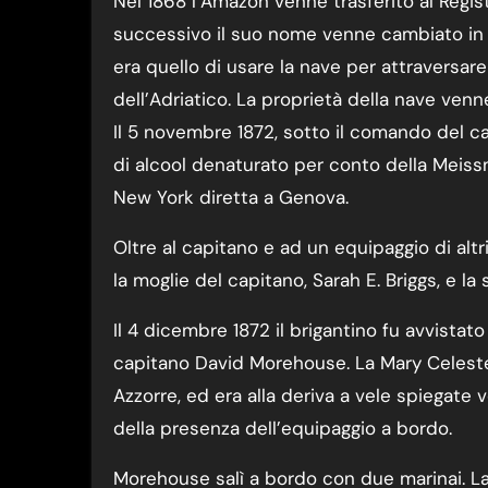
Nel 1868 l’Amazon venne trasferito al Regis
successivo il suo nome venne cambiato in M
era quello di usare la nave per attraversare
dell’Adriatico. La proprietà della nave venne
Il 5 novembre 1872, sotto il comando del c
di alcool denaturato per conto della Meiss
New York diretta a Genova.
Oltre al capitano e ad un equipaggio di altr
la moglie del capitano, Sarah E. Briggs, e la
Il 4 dicembre 1872 il brigantino fu avvistat
capitano David Morehouse. La Mary Celeste s
Azzorre, ed era alla deriva a vele spiegate v
della presenza dell’equipaggio a bordo.
Morehouse salì a bordo con due marinai. La