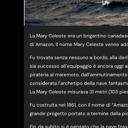
La Mary Celeste era un brigantino canadese. Fu varato in Nuova Scozia, nel 1861, con il nome
di Amazon. Il nome Mary Celeste venne ado
Fu trovata senza nessuno a bordo, alla deriv
sia successo all’equipaggio è ancora oggi a
pirateria al maremoto, dall’ammutinamento
considerata l’archetipo della nave fantasm
La Mary Celeste misurava 31 metri (103 piedi
Fu costruita nel 1861, con il nome di “Amazon
grande progetto portato a termine dalla pi
Fin da subito si è pensato che la nave foss