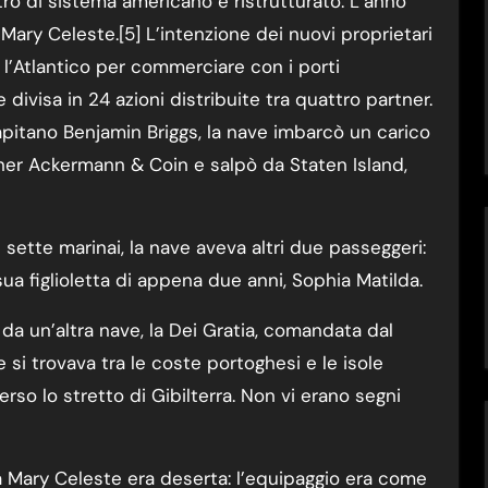
tro di sistema americano e ristrutturato. L’anno
ary Celeste.[5] L’intenzione dei nuovi proprietari
 l’Atlantico per commerciare con i porti
 divisa in 24 azioni distribuite tra quattro partner.
apitano Benjamin Briggs, la nave imbarcò un carico
ner Ackermann & Coin e salpò da Staten Island,
i sette marinai, la nave aveva altri due passeggeri:
 sua figlioletta di appena due anni, Sophia Matilda.
o da un’altra nave, la Dei Gratia, comandata dal
i trovava tra le coste portoghesi e le isole
erso lo stretto di Gibilterra. Non vi erano segni
 Mary Celeste era deserta: l’equipaggio era come