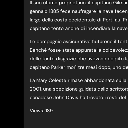
Il suo ultimo proprietario, il capitano Gilma
gennaio 1885 fece naufragare la nave facend
largo della costa occidentale di Port-au-Prin
capitano tentò anche di incendiare la nave 
Le compagnie assicurative fiutarono il tenta
Benché fosse stata appurata la colpevolezz
delle tante disgrazie che avevano colpito la 
capitano Parker morì tre mesi dopo, uno dei 
La Mary Celeste rimase abbandonata sulla sc
2001, una spedizione guidata dallo scritto
canadese John Davis ha trovato i resti del 
Views: 189