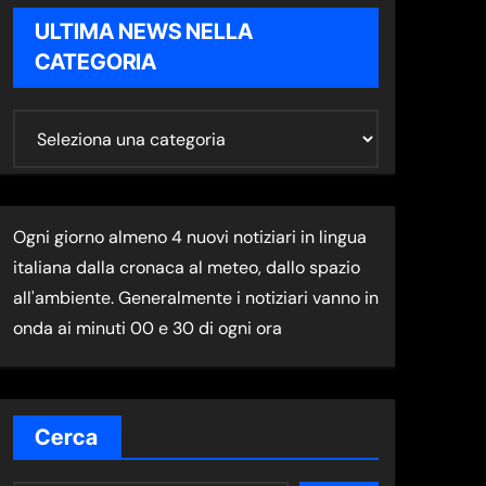
ULTIMA NEWS NELLA
CATEGORIA
U
L
T
I
Ogni giorno almeno 4 nuovi notiziari in lingua
M
italiana dalla cronaca al meteo, dallo spazio
A
all'ambiente. Generalmente i notiziari vanno in
N
onda ai minuti 00 e 30 di ogni ora
E
W
S
N
Cerca
E