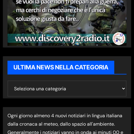
ULTIMA NEWS NELLA CATEGORIA
U
L
T
I
Ogni giorno almeno 4 nuovi notiziari in lingua italiana
M
dalla cronaca al meteo, dallo spazio all'ambiente.
A
Generalmente i notiziari vanno in onda ai minuti 00 e