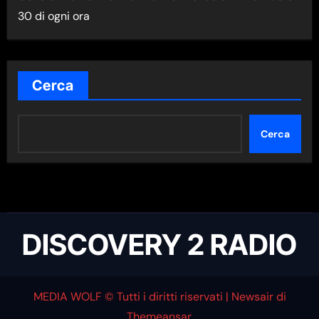
N
30 di ogni ora
E
W
S
N
Cerca
E
L
Cerca
L
A
C
A
T
DISCOVERY 2 RADIO
E
G
O
MEDIA WOLF © Tutti i diritti riservati
|
Newsair
di
R
Themeansar
.