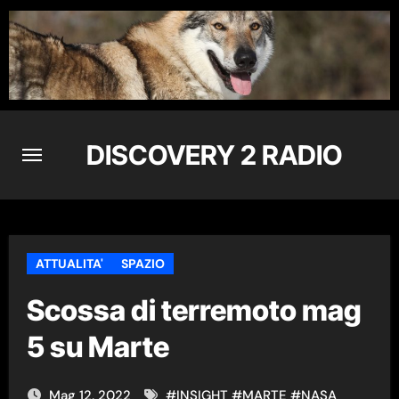
Skip
to
content
DISCOVERY 2 RADIO
ATTUALITA'
SPAZIO
Scossa di terremoto mag
5 su Marte
Mag 12, 2022
#
INSIGHT
#
MARTE
#
NASA