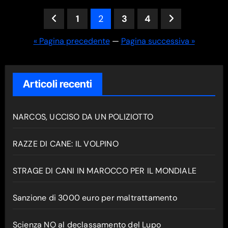
Paginazione
1
2
3
4
degli
« Pagina precedente
—
Pagina successiva »
articoli
Articoli recenti
NARCOS, UCCISO DA UN POLIZIOTTO
RAZZE DI CANE: IL VOLPINO
STRAGE DI CANI IN MAROCCO PER IL MONDIALE
Sanzione di 3000 euro per maltrattamento
Scienza NO al declassamento del Lupo