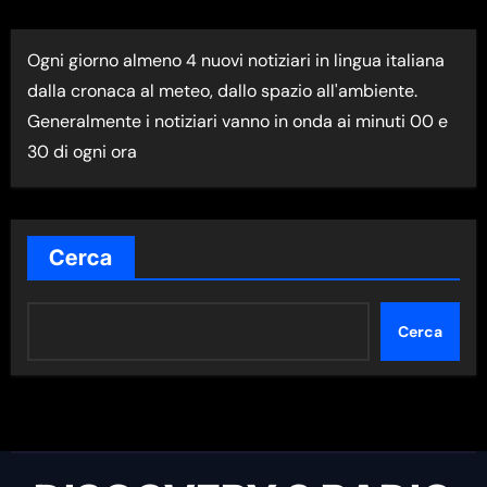
T
I
Ogni giorno almeno 4 nuovi notiziari in lingua italiana
M
dalla cronaca al meteo, dallo spazio all'ambiente.
A
Generalmente i notiziari vanno in onda ai minuti 00 e
N
30 di ogni ora
E
W
S
N
Cerca
E
L
Cerca
L
A
C
A
T