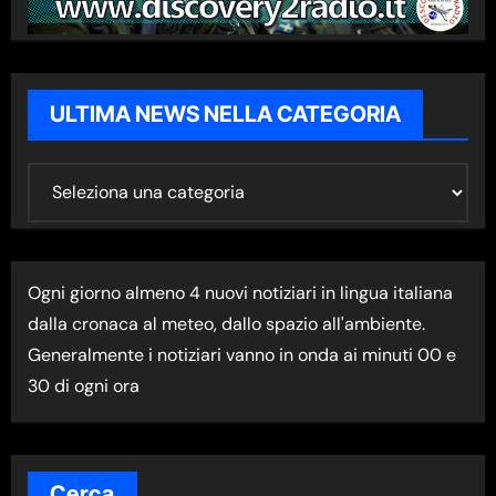
ULTIMA NEWS NELLA CATEGORIA
U
L
T
I
Ogni giorno almeno 4 nuovi notiziari in lingua italiana
M
dalla cronaca al meteo, dallo spazio all'ambiente.
A
Generalmente i notiziari vanno in onda ai minuti 00 e
N
30 di ogni ora
E
W
S
N
Cerca