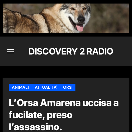
Skip
to
content
DISCOVERY 2 RADIO
ANIMALI
ATTUALITA'
ORSI
L’Orsa Amarena uccisa a
fucilate, preso
l’assassino.