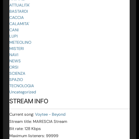
ATTUALITA'
BASTARDI
CACCIA
CALAMITA'
CANI
LUPI
METEOLINO
MISTERI
NAVI
NEWS
ORSI
SCIENZA
SPAZIO
TECNOLOGIA
Uncategorized
STREAM INFO
Current song:
Voytee - Beyond
Stream title:
MARESCIA Stream
Bit rate:
128 Kbps
Maximum listeners:
99999