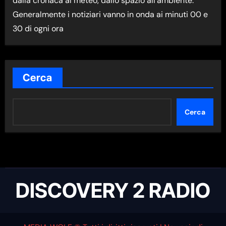
dalla cronaca al meteo, dallo spazio all'ambiente.
A
Generalmente i notiziari vanno in onda ai minuti 00 e
N
30 di ogni ora
E
W
S
N
Cerca
E
L
Cerca
L
A
C
A
T
DISCOVERY 2 RADIO
E
G
O