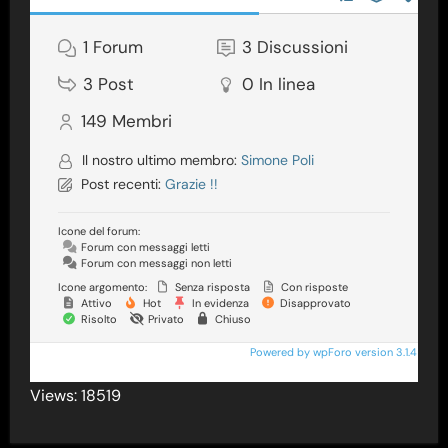
1
Forum
3
Discussioni
3
Post
0
In linea
149
Membri
Il nostro ultimo membro:
Simone Poli
Post recenti:
Grazie !!
Icone del forum:
Forum con messaggi letti
Forum con messaggi non letti
Icone argomento:
Senza risposta
Con risposte
Attivo
Hot
In evidenza
Disapprovato
Risolto
Privato
Chiuso
Powered by wpForo version 3.1.4
Views: 18519