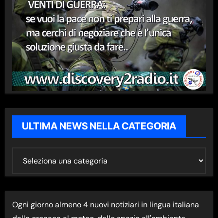
ULTIMA NEWS NELLA CATEGORIA
U
L
T
I
Ogni giorno almeno 4 nuovi notiziari in lingua italiana
M