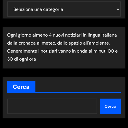
U
L
T
I
Ogni giorno almeno 4 nuovi notiziari in lingua italiana
M
dalla cronaca al meteo, dallo spazio all'ambiente.
A
Generalmente i notiziari vanno in onda ai minuti 00 e
N
30 di ogni ora
E
W
S
N
Cerca
E
L
Cerca
L
A
C