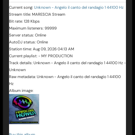
Current song:
Unknown - Angelo il canto del randagio 1 44100 Hz
Stream title:
MARESCIA Stream
Bit rate:
128 Kbps
Maximum listeners:
99999
Server status:
Online
AutoDJ status:
Online
Station time:
Aug 09, 2026
04:13 AM
Current playlist:
- MY PRODUCTION
Track details:
Unknown
-
Angelo il canto del randagio 1 44100 Hz
-
Unknown
Raw metadata:
Unknown - Angelo il canto del randagio 1 44100
Hz
Album image:
Buy this album