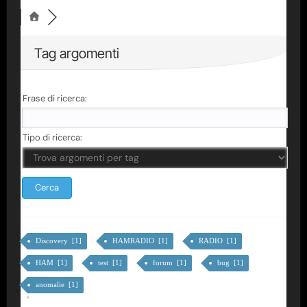
Tag argomenti
Frase di ricerca:
Tipo di ricerca:
Discovery [1]
HAMRADIO [1]
RADIO [1]
HAM [1]
test [1]
forum [1]
bug [1]
anomalie [1]