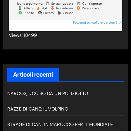
Icone argomento:
Senza risposta
Con risposte
Attivo
Hot
In evidenza
Disapprovato
Risolto
Privato
Chiuso
Powered by wpForo version 3.1.4
Views: 18499
Articoli recenti
NARCOS, UCCISO DA UN POLIZIOTTO
RAZZE DI CANE: IL VOLPINO
STRAGE DI CANI IN MAROCCO PER IL MONDIALE