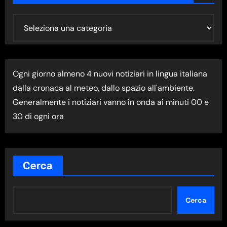
U
L
T
I
Ogni giorno almeno 4 nuovi notiziari in lingua italiana
M
dalla cronaca al meteo, dallo spazio all'ambiente.
A
Generalmente i notiziari vanno in onda ai minuti 00 e
N
30 di ogni ora
E
W
S
N
Cerca
E
L
Cerca
L
A