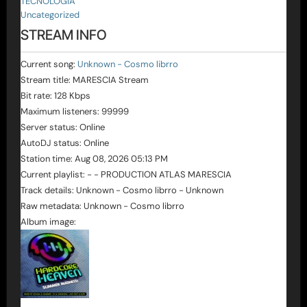
TECNOLOGIA
Uncategorized
STREAM INFO
Current song:
Unknown - Cosmo librro
Stream title:
MARESCIA Stream
Bit rate:
128 Kbps
Maximum listeners:
99999
Server status:
Online
AutoDJ status:
Online
Station time:
Aug 08, 2026
05:13 PM
Current playlist:
- - PRODUCTION ATLAS MARESCIA
Track details:
Unknown
-
Cosmo librro
-
Unknown
Raw metadata:
Unknown - Cosmo librro
Album image: