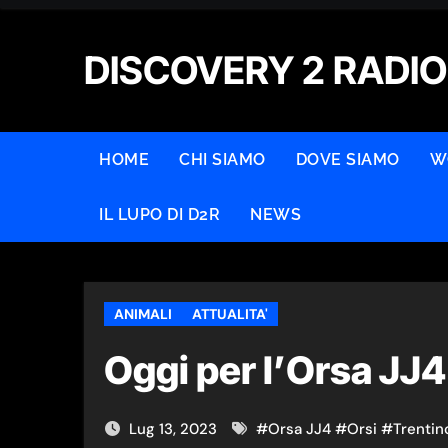
Skip
to
DISCOVERY 2 RADIO
content
HOME
CHI SIAMO
DOVE SIAMO
W
IL LUPO DI D2R
NEWS
ANIMALI
ATTUALITA'
Oggi per l’Orsa JJ4 
Lug 13, 2023
#
Orsa JJ4
#
Orsi
#
Trentin