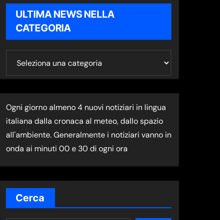
ULTIMA NEWS NELLA
CATEGORIA
U
L
T
I
Ogni giorno almeno 4 nuovi notiziari in lingua
M
italiana dalla cronaca al meteo, dallo spazio
A
all'ambiente. Generalmente i notiziari vanno in
N
onda ai minuti 00 e 30 di ogni ora
E
W
S
N
Cerca
E