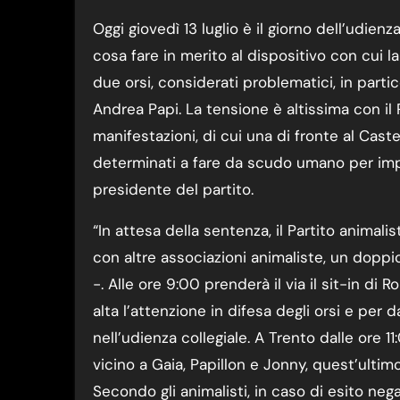
Oggi giovedì 13 luglio è il giorno dell’udienza collegiale in cui il Consiglio di Stato deciderà
cosa fare in merito al dispositivo con cui l
due orsi, considerati problematici, in parti
Andrea Papi. La tensione è altissima con il
manifestazioni, di cui una di fronte al Caste
determinati a fare da scudo umano per impe
presidente del partito.
“In attesa della sentenza, il Partito animal
con altre associazioni animaliste, un dopp
-. Alle ore 9:00 prenderà il via il sit-in di
alta l’attenzione in difesa degli orsi e per 
nell’udienza collegiale. A Trento dalle ore 1
vicino a Gaia, Papillon e Jonny, quest’ultimo
Secondo gli animalisti, in caso di esito neg